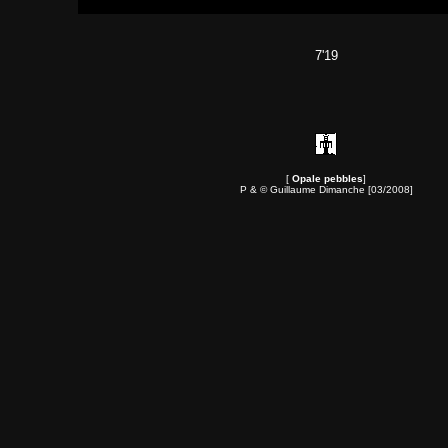
7'19
[
Opale pebbles
]
P & © Guillaume Dimanche [03/2008]